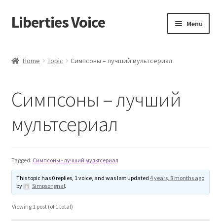
Liberties Voice
Skip
Skip
Menu
to
to
navigation
content
Home
Home
Topic
Симпсоны – лучший мультсериал
5 Imperatives to Restore America
Симпсоны – лучший
About Us
мультсериал
Advert Categories
Adverts
Tagged:
Симпсоны - лучший мультсериал
Add
This topic has 0 replies, 1 voice, and was last updated
4 years, 8 months ago
by
Simpsongnaf
.
Manage
Viewing 1 post (of 1 total)