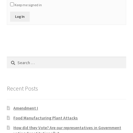
Keep me signed in
Product Categories
Log In
Quotes
Shop
Topics
Search
for:
Videos
Home 1
Recent Posts
Amendment I
Food Manufacturing Plant Attacks
How did they Vote? Are our representatives in Government