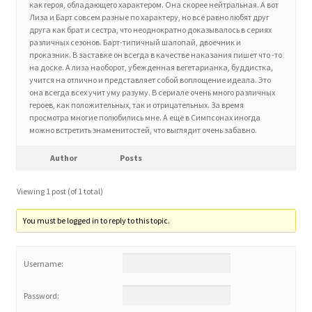
как героя, обладающего характером. Она скорее нейтральная. А вот
Лиза и Барт совсем разные по характеру, но всё равно любят друг
друга как брат и сестра, что неоднократно доказывалось в сериях
Home 3
различных сезонов. Барт-типичный шалопай, двоечник и
проказник. В заставке он всегда в качестве наказания пишет что -то
на доске. А лиза наоборот, убежденная вегетарианка, буддистка,
How did they Vote ?
учится на отлично и представляет собой воплощение идеала. Это
она всегда всех учит уму разуму. В сериале очень много различных
героев, как положительных, так и отрицательных. За время
It’s not a Fat problem, it’s a muscle problem
просмотра многие полюбились мне. А ещё в Симпсонах иногда
можно встретить знаменитостей, что выглядит очень забавно.
Job Categories
Author
Posts
Job Dashboard
Viewing 1 post (of 1 total)
Jobs
You must be logged in to reply to this topic.
Photos
Username:
Post a Job
Password: