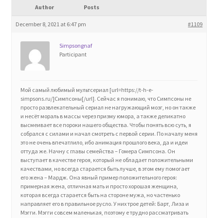
Author
Posts
Blog
December 8, 2021 at 6:47 pm
#1109
Cart
Simpsongnaf
Participant
Checkout
Contact
Мой самый любимый мультсериал [url=https://t-h-e-
simpsons.ru/]Симпсоны[/url]. Сейчас я понимаю, что Симпсоны не
просто развлекательный сериал не нагружающий мозг, но он также
Education and Learning
и несёт мораль в массы через призму юмора, а также деликатно
высмеивает все пороки нашего общества. Чтобы понять всю суть, я
собрался с силами и начал смотреть с первой серии. По началу меня
Ev
это не очень впечатлило, ибо анимация прошлого века, да и идеи
оттуда же. Начну с главы семейства – Гомера Симпсона. Он
выступает в качестве героя, который не обладает положительными
FAQs
качествами, но всегда старается быть лучше, в этом ему помогает
его жена – Мардж. Она явный пример положительного героя:
примерная жена, отличная мать и просто хорошая женщина,
Forums
которая всегда старается быть на стороне мужа, но частенько
направляет его в правильное русло. У них трое детей: Барт, Лиза и
Мэгги. Мэгги совсем маленькая, поэтому е трудно рассматривать
Home 2